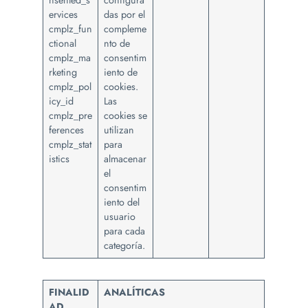
nsented_s
configura
ervices
das por el
cmplz_fun
compleme
ctional
nto de
cmplz_ma
consentim
rketing
iento de
cmplz_pol
cookies.
icy_id
Las
cmplz_pre
cookies se
ferences
utilizan
cmplz_stat
para
istics
almacenar
el
consentim
iento del
usuario
para cada
categoría.
FINALID
ANALÍTICAS
AD