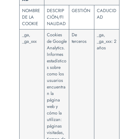
NOMBRE
DESCRIP
GESTIÓN
CADUCID
DE LA
CIÓN/FI
AD
COOKIE
NALIDAD
_ga,
Cookies
De
_ga,
_ga_xxx
de Google
terceros
_ga_xxx: 2
Analytics.
años
Informes
estadístico
s sobre
como los
usuarios
encuentra
n la
página
web y
cómo la
utilizan:
páginas
visitadas,