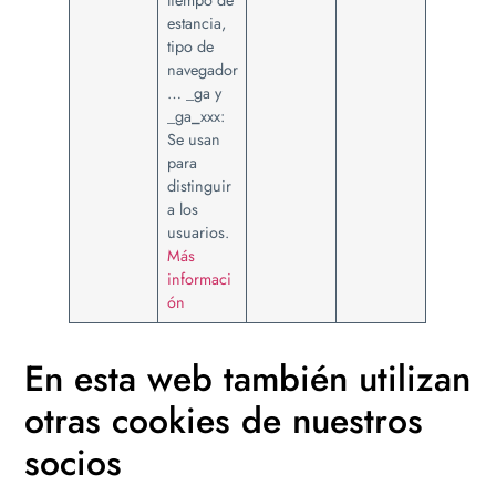
tiempo de
estancia,
tipo de
navegador
… _ga y
_ga
_
xxx:
Se usan
para
distinguir
a los
usuarios.
Más
informaci
ón
En esta web también utilizan
otras cookies de nuestros
socios