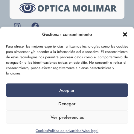
Gestionar consentimiento
Para ofrecer las mejores experiencias, utilizamos tecnologías como las cookies
Reserva tu cita online
para almacenar y/o acceder a la información del dispositivo. El consentimiento
de estas tecnologías nos permitirá procesar datos como el comportamiento de
RESERVA TU CITA
navegación o las identificaciones únicas en este sitio. No consentir o retirar el
consentimiento, puede afectar negativamente a ciertas características y
funciones.
Menú
Aceptar
Inicio
Conócenos
Servicios
Contacto
Datos de contacto
Denegar
Carretera a Mazarrón, 112, 30393 Molinos
Ver preferencias
Marfagones, Cartagena (Murcia)
968 16 89 98
Cookies
Política de privacidad
Aviso legal